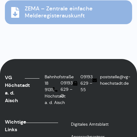
ZEMA – Zentrale einfache
Melderegisterauskunft
Bahnhofstraße
09193
poststelle@vg-
VG
09193
18
629 –
hoechstadt.de
Höchstadt
629 –
91315
55
a. d.
0
Höchstadt
Aisch
a. d. Aisch
Wichtige
Digitales Amtsblatt
Links
Ansprechpartner