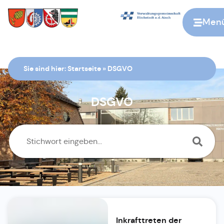
Men
Zur Startseite
Sie sind hier:
Startseite
»
DSGVO
DSGVO
Inkrafttreten der