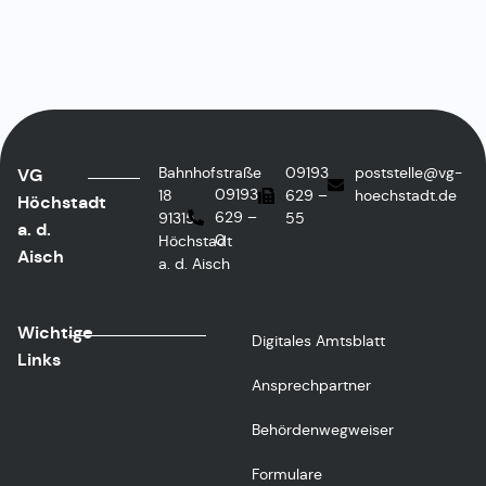
Bahnhofstraße
09193
poststelle@vg-
VG
09193
18
629 –
hoechstadt.de
Höchstadt
629 –
91315
55
a. d.
0
Höchstadt
Aisch
a. d. Aisch
Wichtige
Digitales Amtsblatt
Links
Ansprechpartner
Behördenwegweiser
Formulare