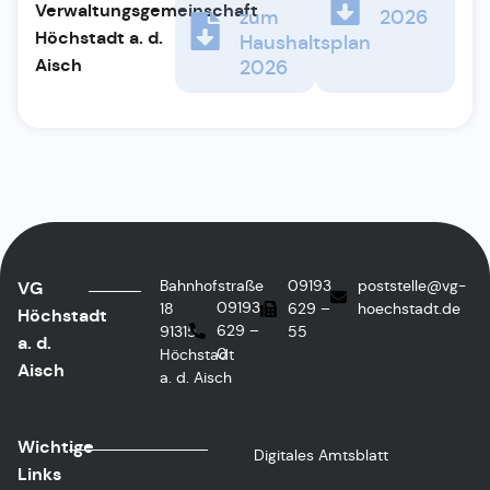
Verwaltungsgemeinschaft
zum
2026
Höchstadt a. d.
Haushaltsplan
Aisch
2026
Bahnhofstraße
09193
poststelle@vg-
VG
09193
18
629 –
hoechstadt.de
Höchstadt
629 –
91315
55
a. d.
0
Höchstadt
Aisch
a. d. Aisch
Wichtige
Digitales Amtsblatt
Links