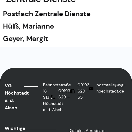
Postfach Zentrale Dienste
Hülß, Marianne
Geyer, Margit
Bahnhofstraße
09193
poststelle@vg-
VG
09193
18
629 –
hoechstadt.de
Höchstadt
629 –
91315
55
a. d.
0
Höchstadt
Aisch
a. d. Aisch
Wichtige
Digitales Amtsblatt