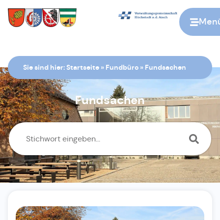
Men
Zur Startseite
Sie sind hier:
Startseite
»
Fundbüro
»
Fundsachen
Fundsachen