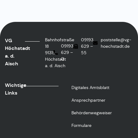
Bahnhofstraße
09193
poststelle@vg-
VG
09193
18
629 –
hoechstadt.de
Höchstadt
629 –
91315
55
a. d.
0
Höchstadt
Aisch
a. d. Aisch
Wichtige
Digitales Amtsblatt
Links
Ansprechpartner
Behördenwegweiser
Formulare