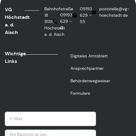
Bahnhofstraße
09193
poststelle@vg-
VG
09193
18
629 –
hoechstadt.de
Höchstadt
629 –
91315
55
a. d.
0
Höchstadt
Aisch
a. d. Aisch
Wichtige
Digitales Amtsblatt
Links
Ansprechpartner
Behördenwegweiser
Formulare