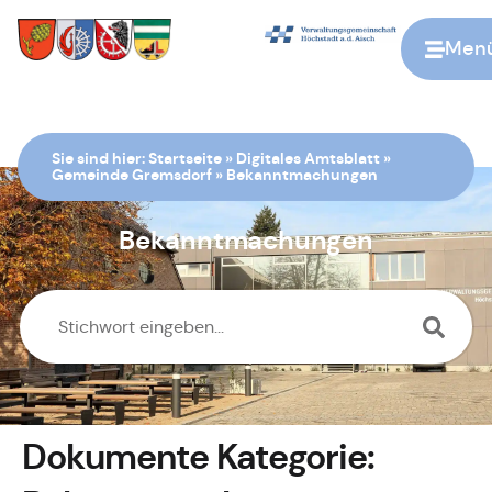
Men
Zur Startseite
Sie sind hier:
Startseite
»
Digitales Amtsblatt
»
Gemeinde Gremsdorf
»
Bekanntmachungen
Bekanntmachungen
Dokumente Kategorie: