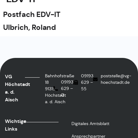
Postfach EDV-IT
Ulbrich, Roland
Bahnhofstraße
09193
poststelle@vg-
VG
09193
18
629 –
hoechstadt.de
Höchstadt
629 –
91315
55
a. d.
0
Höchstadt
Aisch
a. d. Aisch
Wichtige
Digitales Amtsblatt
Links
Ansprechpartner