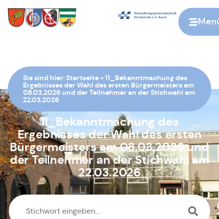
Men
Zur Startseite
Sie sind hier:
Startseite
»
11_Bekanntmachung des
Ergebnisses der Wahl des ersten Bürgermeisters am
08.03.2026 und der Teilnehmer an der Stichwahl am
22.03.2026
11_Bekanntmachung des
Ergebnisses der Wahl des ersten
Bürgermeisters am 08.03.2026 und
der Teilnehmer an der Stichwahl am
22.03.2026