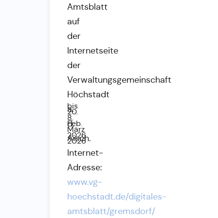
Amtsblatt
auf
der
Internetseite
der
Verwaltungsgemeinschaft
Höchstadt
bis
a.
20.
8.
d.
Feb.
März
2026
Aisch.
2026
Internet-
Adresse:
www.vg-
hoechstadt.de/digitales-
amtsblatt/gremsdorf/