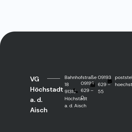
Bahnhofstraße
09193
postste
VG
09193
18
629 –
hoechst
Höchstadt
629 –
91315
55
0
a. d.
Höchstadt
a. d. Aisch
Aisch