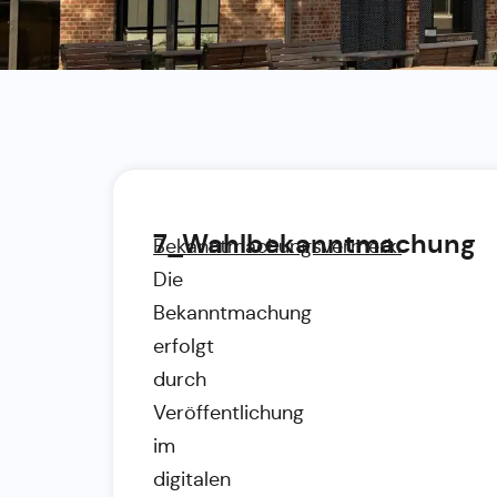
7_Wahlbekanntmachung
Bekanntmachungsvermerk:
Die
Bekanntmachung
erfolgt
durch
Veröffentlichung
im
digitalen