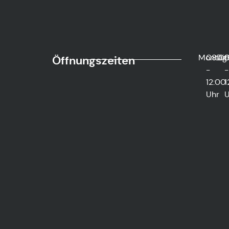
Montag
08:0
Di
0
Öffnungszeiten
-
-
12:00
1
Uhr
U