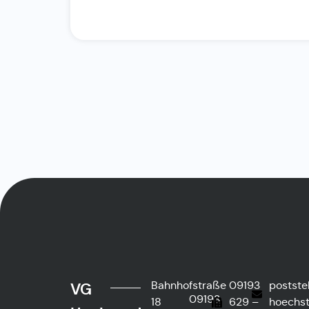
Bahnhofstraße
09193
postste
VG
09193
18
629 –
hoechst