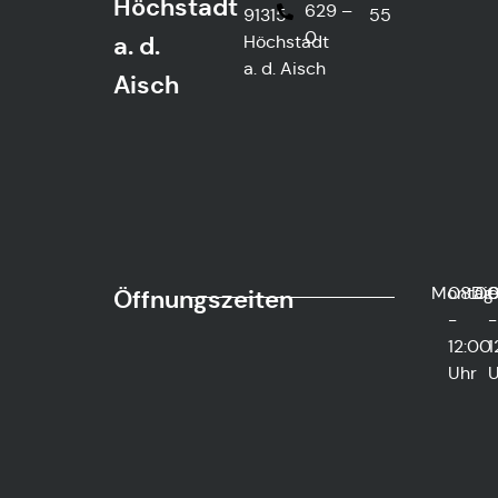
Höchstadt
629 –
91315
55
0
a. d.
Höchstadt
a. d. Aisch
Aisch
Montag
08:0
Di
0
Öffnungszeiten
-
-
12:00
1
Uhr
U