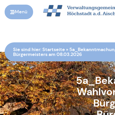
Menü
Zur Startseite
Sie sind hier:
Startseite
»
5a_Bekanntmachung d
Bürgermeisters am 08.03.2026
5a_Bek
Wahlvor
Bürg
Bür