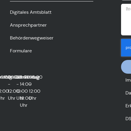
Digitales Amtsblatt
Ansprechpartner
Behördenwegweiser
Formulare
0
enstag
8:00
Mittwoch
08:00
Donnerstag
09:00
und
Freitag
08:00
Im
-
-
14:00
-
2:00
12:00
12:00
-
12:00
Da
hr
Uhr
Uhr
18:00
Uhr
Uhr
Er
D