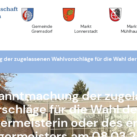
Gemeinde
Markt
Mark
Gremsdorf
Lonnerstadt
Mühlhau
er zugelassenen Wahlvorschläge für die Wahl der 
anntmachung der zugel
schläge für die Wahl de
ermeisterin oder des e
germeisters am 08.03.