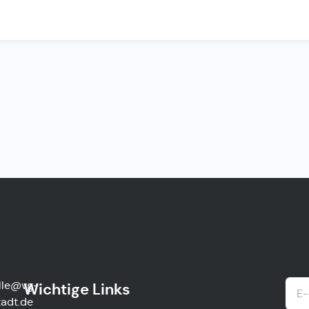
lle@vg-
Wichtige Links
adt.de