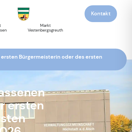
Kontakt
t
Markt
sen
Vestenbergsgreuth
ersten Bürgermeisterin oder des ersten
assenen
r ersten
rsten
2026