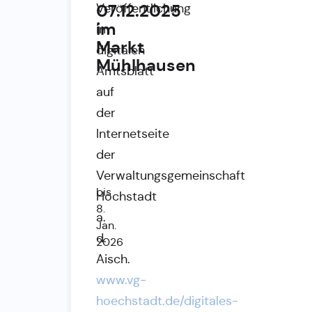
07.12.2025
Veröffentlichung
im
im
Markt
digitalen
Mühlhausen
Amtsblatt
auf
der
Internetseite
der
Verwaltungsgemeinschaft
bis
Höchstadt
8.
a.
Jan.
d.
2026
Aisch.
www.vg-
hoechstadt.de/digitales-