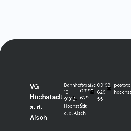
Bahnhofstraße
09193
postste
VG
09193
18
629 –
hoechst
Höchstadt
629 –
91315
55
0
a. d.
Höchstadt
a. d. Aisch
Aisch