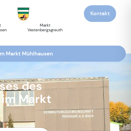
Kontakt
t
Markt
sen
Vestenbergsgreuth
 im Markt Mühlhausen
ses des
 im Markt