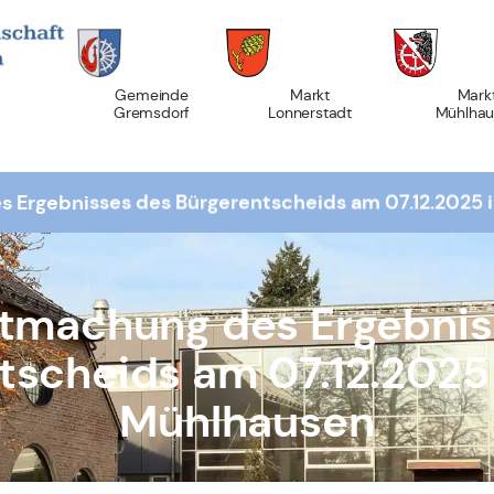
Gemeinde
Markt
Mark
Gremsdorf
Lonnerstadt
Mühlhau
 Ergebnisses des Bürgerentscheids am 07.12.2025
tmachung des Ergebnis
tscheids am 07.12.2025
Mühlhausen