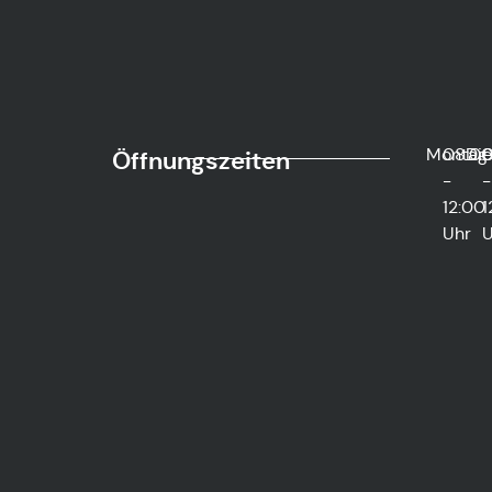
Montag
08:0
Di
0
Öffnungszeiten
-
-
12:00
1
Uhr
U