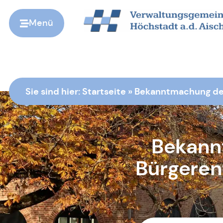
Menü
Zur Startseite
Sie sind hier:
Startseite
»
Bekanntmachung des
Bekann
Bürgeren