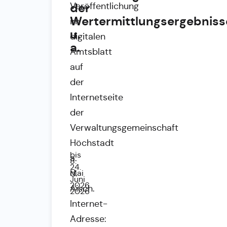
der
Veröffentlichung
Wertermittlungsergebniss
im
u.
digitalen
a.
Amtsblatt
auf
der
Internetseite
der
Verwaltungsgemeinschaft
Höchstadt
bis
a.
8.
24.
d.
Mai
Juni
2026
Aisch.
2026
Internet-
Adresse: