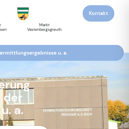
Kontakt
t
Markt
sen
Vestenbergsgreuth
rmittlungsergebnisse u. a.
erung
 der
u. a.