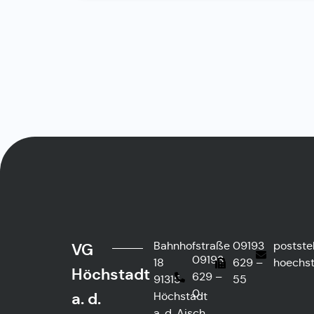
Bahnhofstraße
09193
postste
VG
09193
18
629 –
hoechst
Höchstadt
629 –
91315
55
0
a. d.
Höchstadt
a. d. Aisch