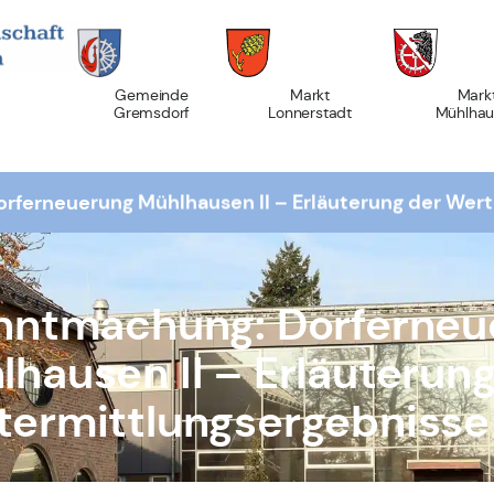
Gemeinde
Markt
Mark
Gremsdorf
Lonnerstadt
Mühlhau
ferneuerung Mühlhausen II – Erläuterung der Werte
nntmachung: Dorferneu
lhausen II – Erläuterung
ermittlungsergebnisse 