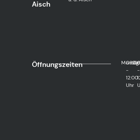
Aisch
Montag
08:0
Di
0
Öffnungszeiten
-
-
12:00
1
Uhr
U