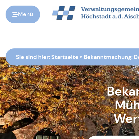
Menü
Zur Startseite
Sie sind hier:
Startseite
»
Bekanntmachung: Dor
Beka
Müh
Wert