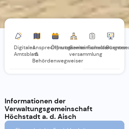
Digitales
Ansprechpartner
Öffnungszeiten
Gemeinschafts-
Formularcenter
Bürgerse
Amtsblatt
&
versammlung
Behördenwegweiser
Informationen der
Verwaltungsgemeinschaft
Höchstadt a. d. Aisch