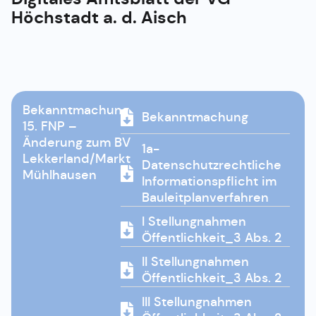
Höchstadt a. d. Aisch
Bekanntmachung
Bekanntmachung
15. FNP –
Änderung zum BV
1a-
Lekkerland/Markt
Datenschutzrechtliche
Mühlhausen
Informationspflicht im
Bauleitplanverfahren
I Stellungnahmen
Öffentlichkeit_3 Abs. 2
II Stellungnahmen
Öffentlichkeit_3 Abs. 2
III Stellungnahmen