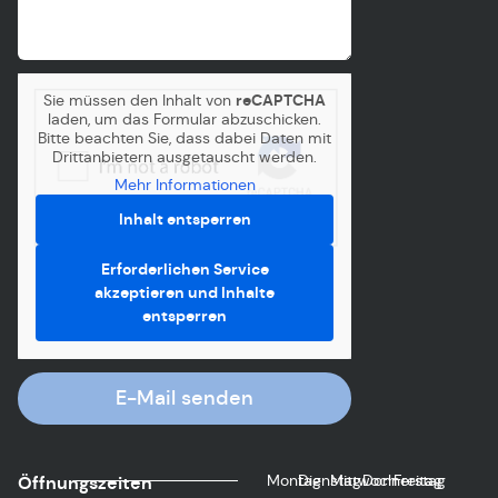
Sie müssen den Inhalt von
reCAPTCHA
laden, um das Formular abzuschicken.
Bitte beachten Sie, dass dabei Daten mit
Drittanbietern ausgetauscht werden.
Mehr Informationen
Inhalt entsperren
Erforderlichen Service
akzeptieren und Inhalte
entsperren
E-Mail senden
Montag
Dienstag
Mittwoch
Donnerstag
Freitag
Öffnungszeiten