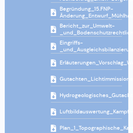
Begründung_15.FNP-
Änderung_Entwurf_Mühlha
Bericht_zur_Umwelt-
_und_Bodenschutzrechtlic
Eingriffs-
_und_Ausgleichsbilanzier
Erläuterungen_Vorschlag_
Gutachten_Lichtimmission
Hydrogeologisches_Gutac
Luftbildauswertung_Kampfm
Plan_1_Topographische_Ka