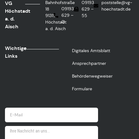
Bahnhofstraße
09193
poststelle@vg-
VG
09193
18
629 –
hoechstadt.de
Höchstadt
629 –
91315
55
a. d.
0
Höchstadt
Aisch
a. d. Aisch
Wichtige
Digitales Amtsblatt
Links
Ansprechpartner
Behördenwegweiser
Formulare