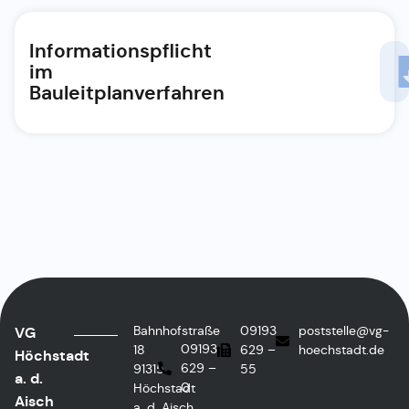
Informationspflicht
im
Bauleitplanverfahren
Bahnhofstraße
09193
poststelle@vg-
VG
09193
18
629 –
hoechstadt.de
Höchstadt
629 –
91315
55
a. d.
0
Höchstadt
Aisch
a. d. Aisch