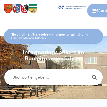
Men
Zur Startseite
Sie sind hier:
Startseite
»
Informationspflicht im
Bauleitplanverfahren
Informationspflicht im
Bauleitplanverfahren