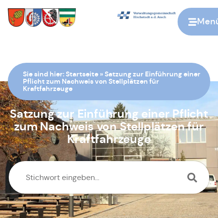
Men
Zur Startseite
Sie sind hier:
Startseite
»
Satzung zur Einführung einer
Pflicht zum Nachweis von Stellplätzen für
Kraftfahrzeuge
Satzung zur Einführung einer Pflicht
zum Nachweis von Stellplätzen für
Kraftfahrzeuge