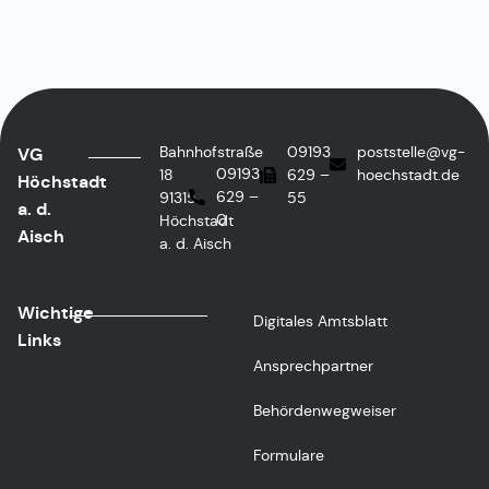
Bahnhofstraße
09193
poststelle@vg-
VG
09193
18
629 –
hoechstadt.de
Höchstadt
629 –
91315
55
a. d.
0
Höchstadt
Aisch
a. d. Aisch
Wichtige
Digitales Amtsblatt
Links
Ansprechpartner
Behördenwegweiser
Formulare