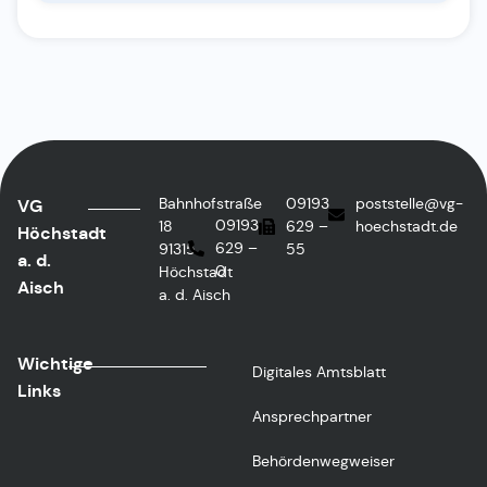
Bahnhofstraße
09193
poststelle@vg-
VG
09193
18
629 –
hoechstadt.de
Höchstadt
629 –
91315
55
a. d.
0
Höchstadt
Aisch
a. d. Aisch
Wichtige
Digitales Amtsblatt
Links
Ansprechpartner
Behördenwegweiser