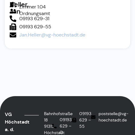
Heller,
Zimmer 1.04
Jan
Ordnungsamt
09193 629-31
09193 629-55
Jan.Heller@vg-hoechstadt.de
Bahnhofstraße
09193
poststelle@vg-
VG
09193
18
629 –
hoechstadt.de
Höchstadt
629 –
91315
55
a. d.
0
Höchstadt