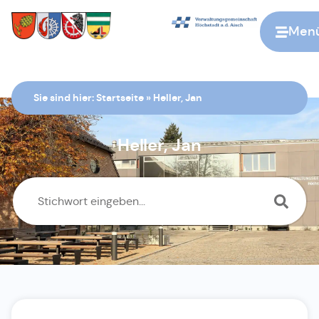
Men
Zur Startseite
Sie sind hier:
Startseite
»
Heller, Jan
Heller, Jan