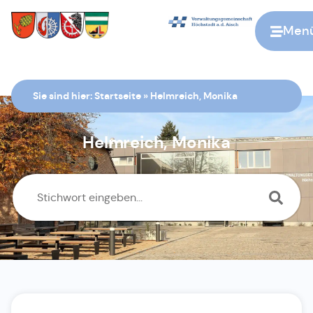
Men
Zur Startseite
Sie sind hier:
Startseite
»
Helmreich, Monika
Helmreich, Monika