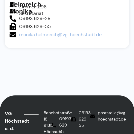
Helmreich,
Zimmer 2.06
Monika
Sekretariat
09193 629-28
09193 629-55
monika.helmreich@vg-hoechstadt.de
Bahnhofstraße
09193
poststelle@vg-
VG
09193
18
629 –
hoechstadt.de
Höchstadt
629 –
91315
55
a. d.
0
Höchstadt