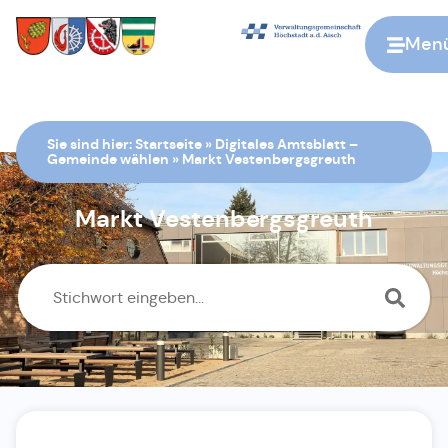
Men
Zur Startseite
Sie sind hier:
Startseite
»
Digitales Amtsblatt –
Gemeinde wählen
»
Markt Vestenbergsgreuth
Markt Vestenbergsgreuth