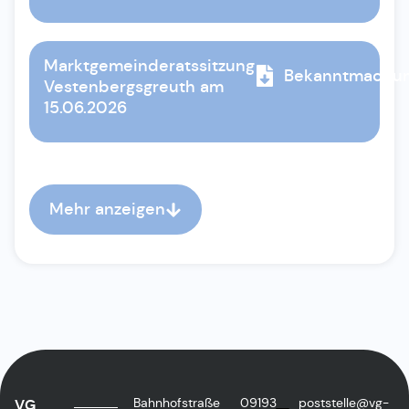
Marktgemeinderatssitzung
Bekanntmachu
Vestenbergsgreuth am
15.06.2026
Mehr anzeigen
Bahnhofstraße
09193
poststelle@vg-
VG