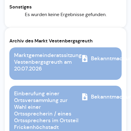
Sonstiges
Es wurden keine Ergebnisse gefunden.
Archiv des Markt Vestenbergsgreuth
Marktgemeinderatssitzung
Bekanntmachu
Vestenbergsgreuth am
20.07.2026
Einberufung einer
Bekanntmachu
Ortsversammlung zur
Wahl einer
Ortssprecherin / eines
Ortssprechers im Ortsteil
Frickenhöchstadt