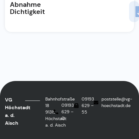
Abnahme
Dichtigkeit
Bahnhofstraße
09193
poststelle@vg-
VG
09193
18
629 –
hoechstadt.de
Höchstadt
629 –
91315
55
a. d.
0
Höchstadt
Aisch
a. d. Aisch