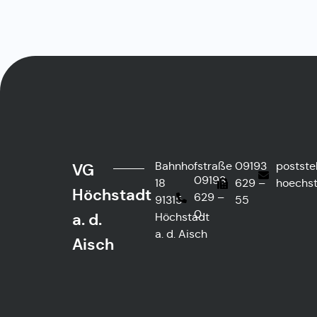
Bahnhofstraße
09193
postste
VG
09193
18
629 –
hoechst
Höchstadt
629 –
91315
55
0
a. d.
Höchstadt
a. d. Aisch
Aisch