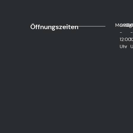
Montag
08:0
Di
0
Öffnungszeiten
-
-
12:00
1
Uhr
U