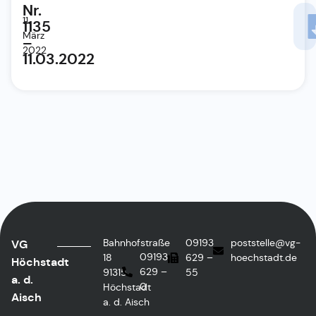
Nr.
11.
1135
März
–
2022
11.03.2022
Bahnhofstraße
09193
poststelle@vg-
VG
09193
18
629 –
hoechstadt.de
Höchstadt
629 –
91315
55
a. d.
0
Höchstadt
Aisch
a. d. Aisch