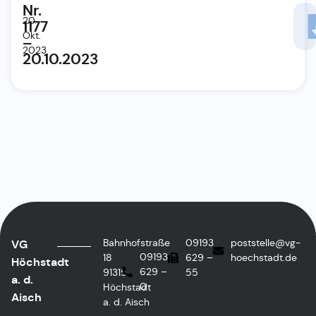
Nr.
20.
1177
Okt.
–
2023
20.10.2023
Bahnhofstraße
09193
poststelle@vg-
VG
09193
18
629 –
hoechstadt.de
Höchstadt
629 –
91315
55
a. d.
0
Höchstadt
Aisch
a. d. Aisch