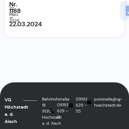
Nr.
22.
1188
März
–
2024
22.03.2024
Bahnhofstraße
09193
poststelle@vg-
VG
09193
18
629 –
hoechstadt.de
Höchstadt
629 –
91315
55
a. d.
0
Höchstadt
Aisch
a. d. Aisch