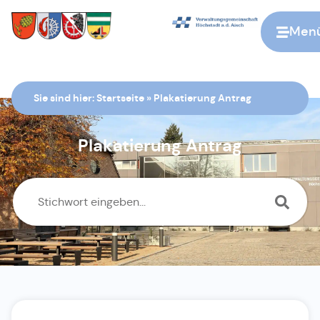
Men
Zur Startseite
Sie sind hier:
Startseite
»
Plakatierung Antrag
Plakatierung Antrag