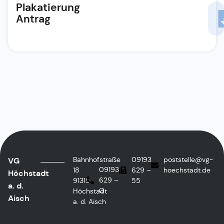
Plakatierung
Antrag
Bahnhofstraße
09193
poststelle@vg-
VG
09193
18
629 –
hoechstadt.de
Höchstadt
629 –
91315
55
a. d.
0
Höchstadt
Aisch
a. d. Aisch