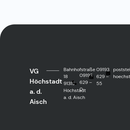
Bahnhofstraße
09193
postste
VG
09193
18
629 –
hoechst
Höchstadt
629 –
91315
55
0
a. d.
Höchstadt
a. d. Aisch
Aisch