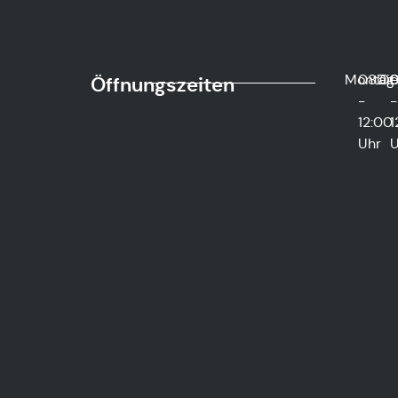
Montag
08:0
Di
0
Öffnungszeiten
-
-
12:00
1
Uhr
U