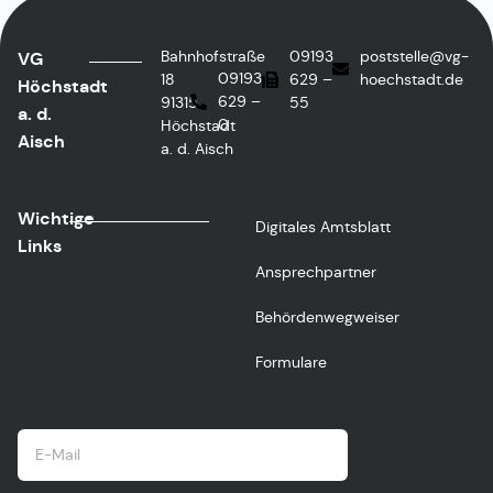
Bahnhofstraße
09193
poststelle@vg-
VG
09193
18
629 –
hoechstadt.de
Höchstadt
629 –
91315
55
a. d.
0
Höchstadt
Aisch
a. d. Aisch
Wichtige
Digitales Amtsblatt
Links
Ansprechpartner
Behördenwegweiser
Formulare