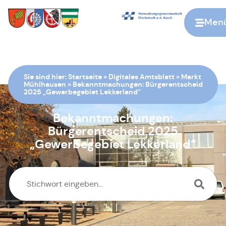
Men
Zur Startseite
Sie sind hier:
Startseite
»
Digitales Amtsblatt
»
Markt
Mühlhausen
»
Bekanntmachungen: Bürgerentscheid
2025 „Gewerbegebiet Lekkerland“
Bekanntmachungen:
Bürgerentscheid 2025
„Gewerbegebiet Lekkerland“