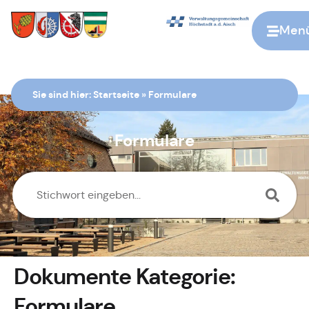
Men
Zur Startseite
Sie sind hier:
Startseite
»
Formulare
Formulare
Dokumente Kategorie:
Formulare