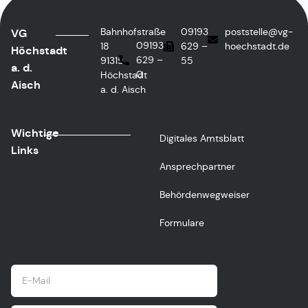
Bahnhofstraße
09193
poststelle@vg-
VG
09193
18
629 –
hoechstadt.de
Höchstadt
629 –
91315
55
a. d.
0
Höchstadt
Aisch
a. d. Aisch
Wichtige
Digitales Amtsblatt
Links
Ansprechpartner
Behördenwegweiser
Formulare